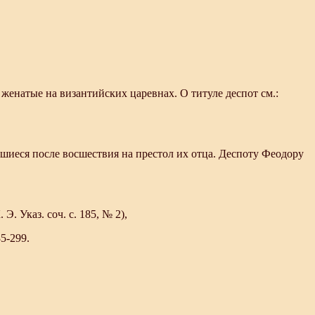
 женатые на византийских царевнах. О титуле деспот см.:
шиеся после восшествия на престол их отца. Деспоту Феодору
. Указ. соч. с. 185, № 2),
85-299.