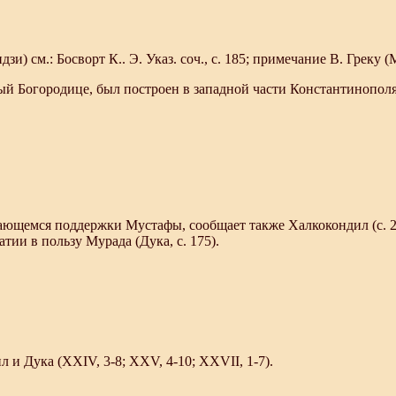
и) см.: Босворт К.. Э. Указ. соч., с. 185; примечание В. Греку (М. х
 Богородице, был построен в западной части Константинополя,
сающемся поддержки Мустафы, сообщает также Халкокондил (с. 
ии в пользу Мурада (Дука, с. 175).
и Дука (XXIV, 3-8; XXV, 4-10; XXVII, 1-7).