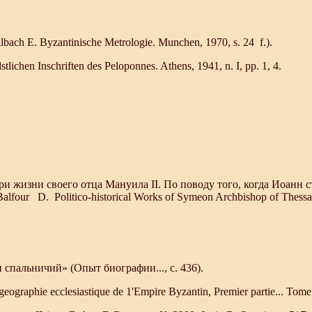
ach Е. Вуzantinische Metrologie. Munchen, 1970, s. 24 f.).
ichen Inschriften des Peloponnes. Athens, 1941, n. I, pp. 1, 4.
и жизни своего отца Мануила II. По поводу того, когда Иоанн 
our D. Politico-historical Works of Symeon Archbishop of Thessalon
 спальничий» (Опыт биографии..., с. 436).
phie ecclesiastique de 1'Empire Byzantin, Premier partie... Tome III