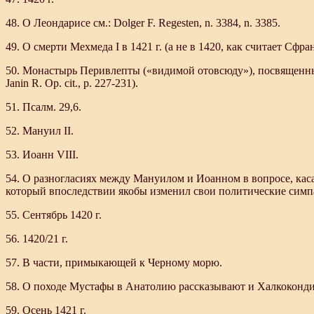
48. О Леондарисе см.: Dolger F. Regesten, n. 3384, n. 3385.
49. О смерти Мехмеда I в 1421 г. (а не в 1420, как считает Сфрандз
50. Монастырь Перивлепты («видимой отовсюду»), посвященный
Janin R. Op. cit., р. 227-231).
51. Псалм. 29,6.
52. Мануил II.
53. Иоанн VIII.
54. О разногласиях между Мануилом и Иоанном в вопросе, ка
который впоследствии якобы изменил свои политические симпат
55. Сентябрь 1420 г.
56. 1420/21 г.
57. В части, примыкающей к Черному морю.
58. О походе Мустафы в Анатолию рассказывают и Халкокондил 
59. Осень 1421 г.