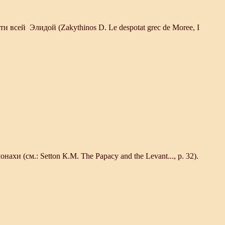
сей Элидой (Zakythinos D. Le despotat grec de Moree, I
 (см.: Setton К.М. The Papacy and the Levant..., р. 32).