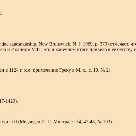
а.
byzantine statesmanship. New Brunswick, N. J. 1969, p. 379) отмеч
 и Иоанном VIII - это и конечном итоге привело к ее бегству из
 1124 г. (см. примечание Греку в М. х., с. 19, № 2)
7-1429).
уила II (Медведев И. П. Мистра, с. 34, 47-48, № 103).