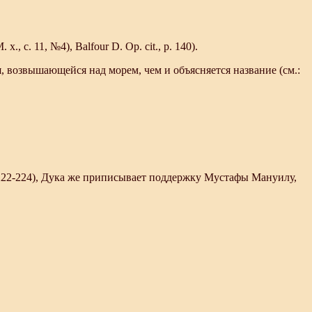
., с. 11, №4), Balfour D. Op. cit., p. 140).
 возвышающейся над морем, чем и объясняется название (см.:
222-224), Дука же приписывает поддержку Мустафы Мануилу,