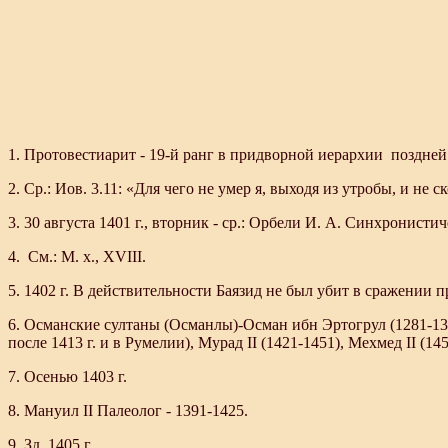
1. Протовестиарит - 19-й ранг в придворной иерархии поздней Ви
2. Ср.: Иов. 3.11: «Для чего не умер я, выходя из утробы, и не с
3. 30 августа 1401 г., вторник - ср.: Орбели И. А. Синхронистиче
4. См.: М. х., XVIII.
5. 1402 г. В действительности Баязид не был убит в сражении п
6. Османские султаны (Османлы)-Осман ибн Эртогрул (1281-1324)
после 1413 г. и в Румелии), Мурад II (1421-1451), Мехмед II (14
7. Осенью 1403 г.
8. Мануил II Палеолог - 1391-1425.
9. Зд. 1405 г.