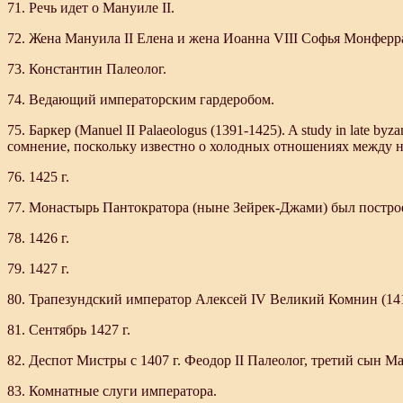
71. Речь идет о Мануиле II.
72. Жена Мануила II Елена и жена Иоанна VIII Софья Монферр
73. Константин Палеолог.
74. Ведающий императорским гардеробом.
75. Баркер (Manuel II Palaeologus (1391-1425). A study in late 
сомнение, поскольку известно о холодных отношениях между нею
76. 1425 г.
77. Монастырь Пантократора (ныне Зейрек-Джами) был построен в
78. 1426 г.
79. 1427 г.
80. Трапезундский император Алексей IV Великий Комнин (141
81. Сентябрь 1427 г.
82. Деспот Мистры с 1407 г. Феодор II Палеолог, третий сын Ман
83. Комнатные слуги императора.