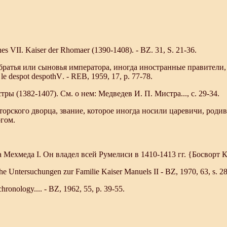
s VII. Kaiser der Rhomaer (1390-1408). - BZ. 31, S. 21-36.
 братья или сыновья императора, иногда иностранные правители,
 le despot
despothV
. - REB, 1959, 17, p. 77-78.
ры (1382-1407). См. о нем: Медведев И. П. Мистра..., с. 29-34.
рского дворца, звание, которое иногда носили царевичи, родив
гом.
 Мехмеда I. Он владел всей Румелиси в 1410-1413 гг. {Босворт К. Э
e Untersuchungen zur Familie Kaiser Manuels II - BZ, 1970, 63, s. 2
onology.... - BZ, 1962, 55, p. 39-55.