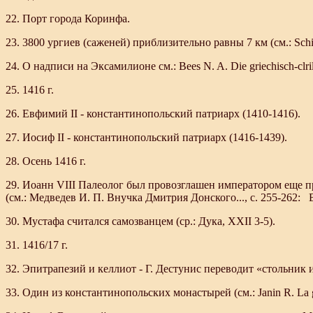
22. Порт города Коринфа.
23. 3800 ургиев (саженей) приблизительно равны 7 км (см.: Schilb
24. О надписи на Эксамилионе см.: Bees N. A. Die griechisch-clrilstl
25. 1416 г.
26. Евфимий II - константинопольский патриарх (1410-1416).
27. Иосиф II - константинопольский патриарх (1416-1439).
28. Осень 1416 г.
29. Иоанн VIII Палеолог был провозглашен императором еще пр
(см.: Медведев И. П. Внучка Дмитрия Донского..., с. 255-262: Balf
30. Мустафа считался самозванцем (ср.: Дука, ХХII 3-5).
31. 1416/17 г.
32. Эпитрапезий и келлиот - Г. Дестунис переводит «стольник и
33. Один из константинопольских монастырей (см.: Janin R. La geogra