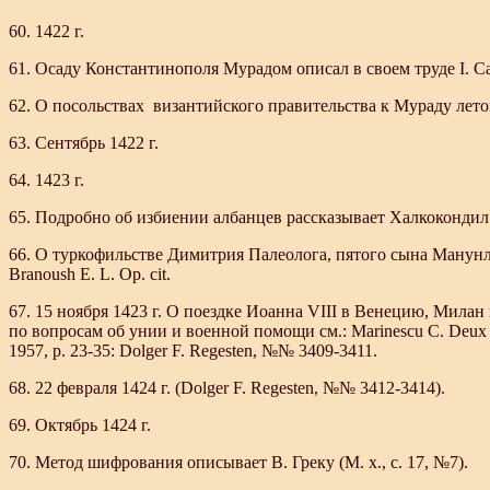
60. 1422 г.
61. Осаду Константинополя Мурадом описал в своем труде I. Cana
62. О посольствах византийского правительства к Мураду летом 
63. Сентябрь 1422 г.
64. 1423 г.
65. Подробно об избиении албанцев рассказывает Халкокондил (с
66. О туркофильстве Димитрия Палеолога, пятого сына Манунла 
Branoush E. L.
Op. cit.
67. 15 ноября 1423 г. О поездке Иоанна VIII в Венецию, Мила
по вопросам об унии и военной помощи см.: Marinescu С. Deux empere
1957, p. 23-35: Dolger F. Regesten, №№ 3409-3411.
68. 22 февраля 1424 г. (Dolger F. Regesten, №№ 3412-3414).
69. Октябрь 1424 г.
70. Метод шифрования описывает В. Греку (М. х., с. 17, №7).