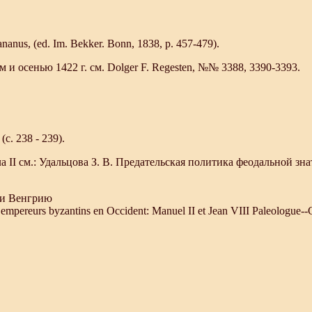
nus, (ed. Im. Bekker. Bonn, 1838, p. 457-479).
и осенью 1422 г. см. Dolger F. Regesten, №№ 3388, 3390-3393.
. 238 - 239).
II см.: Удальцова З. В. Предательская политика феодальной знат
н и Венгрию
urs byzantins en Occident: Manuel II et Jean VIII Paleologue--Compt