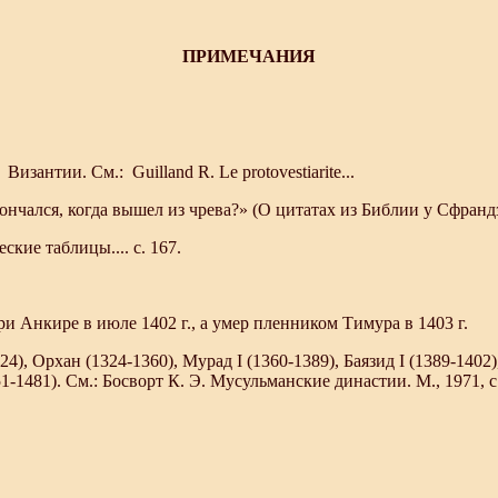
ПРИMEЧАНИЯ
зантии. Cм.: Guilland R. Le protovestiarite...
кончался, когда вышел из чрева?» (О цитатах из Библии у Сфрандзи с
ские таблицы.... с. 167.
ри Анкире в июле 1402 г., а умер пленником Тимура в 1403 г.
, Орхан (1324-1360), Мурад I (1360-1389), Баязид I (1389-1402),
51-1481). См.: Босворт К. Э. Мусульманские династии. М., 1971, с