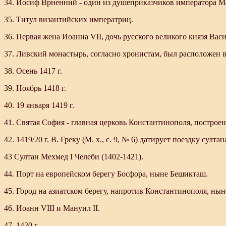
34. Иосиф Врненний - один из душеприказчиков императора Мануила
35. Титул византийских императриц.
36. Первая жена Иоанна VII, дочь русского великого князя Васил
37. Ливский монастырь, согласно хронистам, был расположен в 
38. Осень 1417 г.
39. Ноябрь 1418 г.
40. 19 января 1419 г.
41. Святая София - главная церковь Константинополя, построенна
42. 1419/20 г. В. Греку (М. х., с. 9, № 6) датирует поездку султ
43 Султан Мехмед I Челеби (1402-1421).
44. Порт на европейском берегу Босфора, ныне Бешикташ.
45. Город на азиатском берегу, напротив Константинополя, ны
46. Иоанн VIII и Мануил II.
47. 1420 г.