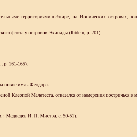
ельными территориями в Эпире, на Ионических островах, почти в
кого флота у островов Эхинады (Ibidem, р. 201).
, р. 161-165).
.
а новое имя - Феодора.
й Клеопой Малатеста, отказался от намерения постричься в монахи
 Медведев И. П. Mистpa, с. 50-51).