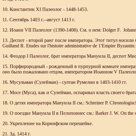
10. Константин XI Палеолог - 1448-1453.
11. Сентябрь 1403 г.--август 1413 г.
12. Иоанн VII Палеолог (1390-1408). См. о нем: Dolger F. Johanne
13. Деспот - второй ранг после императора. Этот титул носили
Guilland R. Etudes sur l'histoire administrative de 1'Empire Byzantin:
14. Феодор I Палеолог, брат императора Мануила II, деспот Мист
15. Порфирородный - рожденный в пурпурной комнате императо
оно было пожаловано отцом, императором Иоанном V Палеоло
16. Мусульман (Сулейман) - султан Румелии в 1403-1410 гг.
17. Мосе (Муса), как и Сулейман, оспаривал власть своего брата
18. О детях императора Мануила II см.: Schreiner P. Chronologisch
19. О поездке Мануила II в Пелопоннес см.: Barker J. W. On the chr
20. Укрепление на Коринфском перешейке.
21. Зд. 1414 г.