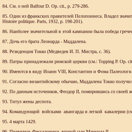
84. См. о ней Balfour D. Op. cit., p. 279-286.
85. Один из франкских правителей Пелопоннеса. Владел значит
Histoire politique. Paris, 1932, p. 198-201).
86. Наиболее значительной в этой кампании была победа гречес
87. Дочь его брата Леонарда - Маддалена.
88. Резиденция Токко (Медведев И. П. Мистра, с. 36).
89. Патры принадлежали римской церкви (см.: Topping Р. Ор. cit.
90. Имеются в виду Иоанн VIII, Константин и Фома Палеологи
91. Согласно византийскому обычаю, Маддалена Токко получил
92. По данным источников, Феодор II, помирившись со своей жено
93. Титул жены деспота.
94. Командующий войсками авангарда и легкой кавалерии (см.:
95. 4 марта 1429.
96. Правитель Фессалоники, второй сын Мануила II.