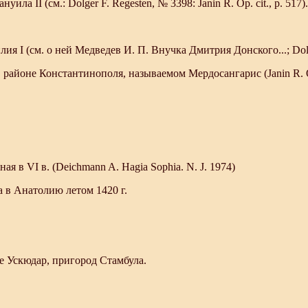
 II (см.: Dolger F. Regesten, № 3398: Janin R. Op. cit., p. 517).
ия I (см. о ней Медведев И. П. Внучка Дмитрия Донского...; Dolge
районе Константинополя, называемом Мердосангарис (Janin R. Op.
я в VI в. (Deichmann A. Hagia Sophia. N. J. 1974)
ана в Анатолию летом 1420 г.
не Ускюдар, пригород Стамбула.