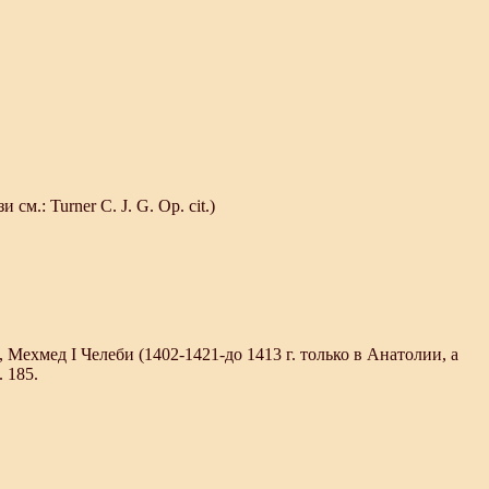
м.: Turner С. J. G. Ор. cit.)
 Мехмед I Челеби (1402-1421-до 1413 г. только в Анатолии, а
. 185.