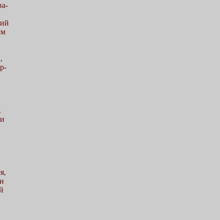
ва-
кий
ым
,
р-
.
ми
я,
ли
й