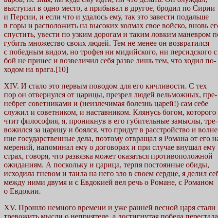
выступал в одно место, а прибывал в другое, бродил по Сирии
и Персии, и если что и удалось ему, так это завести подальше
в горы и расположить на высоких холмах свое войско, вновь ег
спустить, увести по узким дорогам и таким ловким маневром п
губить множество своих людей. Тем не менее он возвратился
с победным видом, но трофея ни мидийского, ни персидского с 
бой не принес и возвеличил себя разве лишь тем, что ходил по-
ходом на врага.[10]
XIV. И стало это первым поводом для его кичливости. С тех
пор он отвернулся от царицы, презрел людей вельможных, пре-
небрег советниками и (неизлечимая болезнь царей!) сам себе
служил и советником, и наставником. Клянусь богом, которого
чтит философия, я, проникнув в его губительные замыслы, тре-
вожился за царицу и боялся, что придут в расстройство и волне
ние государственные дела, поэтому отвращал я Романа от его н
мерений, напоминал ему о договорах и при случае внушал ему
страх, говоря, что развязка может оказаться противоположной
ожиданиям. А поскольку и царица, терпя постоянные обиды,
исходила гневом и таила на него зло в своем сердце, я делил се
между ними двумя и с Евдокией вел речь о Романе, с Романом
о Евдокии.
XV. Прошло немного времени и уже ранней весной царя стали
тревожить мысли о неприятеле, а достигнутая победа перестала