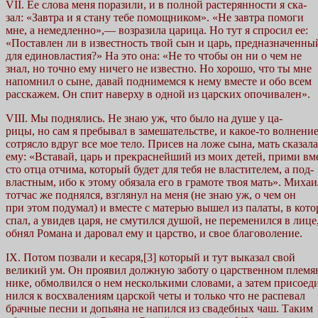
VII. Ее слова меня поразили, и в полной растерянности я ска-
зал: «Завтра и я стану тебе помощником». «Не завтра помоги
мне, а немедленно»,— возразила царица. Но тут я спросил ее:
«Поставлен ли в известность твой сын и царь, предназначенны
для единовластия?» На это она: «Не то чтобы он ни о чем не
знал, но точно ему ничего не известно. Но хорошо, что ты мне
напомнил о сыне, давай поднимемся к нему вместе и обо всем
расскажем. Он спит наверху в одной из царских опочивален».
VIII. Мы поднялись. Не знаю уж, что было на душе у ца-
рицы, но сам я пребывал в замешательстве, и какое-то волнени
сотрясло вдруг все мое тело. Присев на ложе сына, мать сказала
ему: «Вставай, царь и прекраснейший из моих детей, прими вм
сто отца отчима, который будет для тебя не властителем, а под-
властным, ибо к этому обязала его в грамоте твоя мать». Михаи
тотчас же поднялся, взглянул на меня (не знаю уж, о чем он
при этом подумал) и вместе с матерью вышел из палаты, в кото
спал, а увидев царя, не смутился душой, не переменился в лице
обнял Романа и даровал ему и царство, и свое благоволение.
IX. Потом позвали и кесаря,[3] который и тут выказал свой
великий ум. Он проявил должную заботу о царственном племя
нике, обмолвился о нем несколькими словами, а затем присоед
нился к восхвалениям царской четы и только что не распевал
брачные песни и допьяна не напился из свадебных чаш. Таким