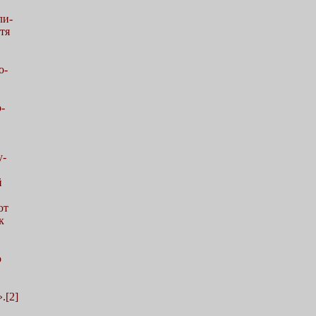
ли-
тя
о-
о-
у-
й
ют
к
о
.[2]