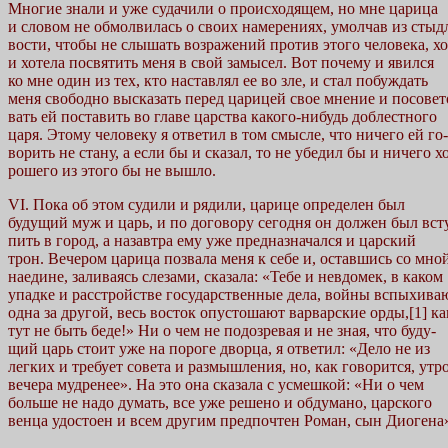
Многие знали и уже судачили о происходящем, но мне царица
и словом не обмолвилась о своих намерениях, умолчав из стыд
вости, чтобы не слышать возражений против этого человека, хо
и хотела посвятить меня в свой замысел. Вот почему и явился
ко мне один из тех, кто наставлял ее во зле, и стал побуждать
меня свободно высказать перед царицей свое мнение и посовет
вать ей поставить во главе царства какого-нибудь доблестного
царя. Этому человеку я ответил в том смысле, что ничего ей го-
ворить не стану, а если бы и сказал, то не убедил бы и ничего х
рошего из этого бы не вышло.
VI. Пока об этом судили и рядили, царице определен был
будущий муж и царь, и по договору сегодня он должен был вст
пить в город, а назавтра ему уже предназначался и царский
трон. Вечером царица позвала меня к себе и, оставшись со мно
наедине, заливаясь слезами, сказала: «Тебе и невдомек, в каком
упадке и расстройстве государственные дела, войны вспыхива
одна за другой, весь восток опустошают варварские орды,[1] ка
тут не быть беде!» Ни о чем не подозревая и не зная, что буду-
щий царь стоит уже на пороге дворца, я ответил: «Дело не из
легких и требует совета и размышления, но, как говорится, утр
вечера мудренее». На это она сказала с усмешкой: «Ни о чем
больше не надо думать, все уже решено и обдумано, царского
венца удостоен и всем другим предпочтен Роман, сын Диогена»