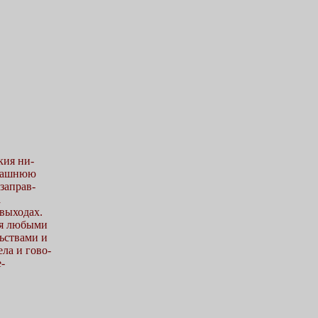
кия ни-
омашнюю
заправ-
а
 выходах.
ся любыми
ьствами и
ла и гово-
-