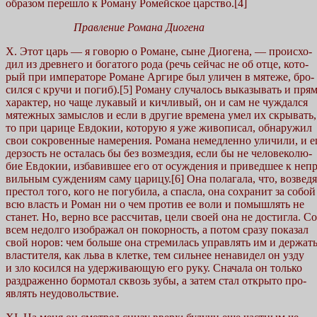
образом перешло к Роману Ромейское царство.[4]
Правление Романа Диогена
X. Этот царь — я говорю о Романе, сыне Диогена, — происхо-
дил из древнего и богатого рода (речь сейчас не об отце, кото-
рый при императоре Романе Аргире был уличен в мятеже, бро-
сился с кручи и погиб).[5] Роману случалось выказывать и пря
характер, но чаще лукавый и кичливый, он и сам не чуждался
мятежных замыслов и если в другие времена умел их скрывать,
то при царице Евдокии, которую я уже живописал, обнаружил
свои сокровенные намерения. Романа немедленно уличили, и е
дерзость не осталась бы без возмездия, если бы не человеколю-
бие Евдокии, избавившее его от осуждения и приведшее к непр
вильным суждениям саму царицу.[6] Она полагала, что, возведя
престол того, кого не погубила, а спасла, она сохранит за собой
всю власть и Роман ни о чем против ее воли и помышлять не
станет. Но, верно все рассчитав, цели своей она не достигла. Со
всем недолго изображал он покорность, а потом сразу показал
свой норов: чем больше она стремилась управлять им и держат
властителя, как льва в клетке, тем сильнее ненавидел он узду
и зло косился на удерживающую его руку. Сначала он только
раздраженно бормотал сквозь зубы, а затем стал открыто про-
являть неудовольствие.