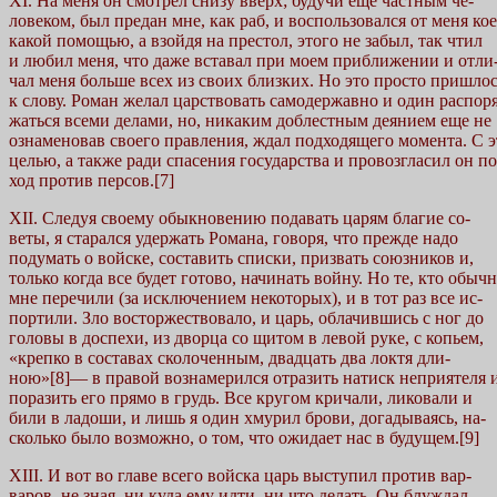
XI. На меня он смотрел снизу вверх; будучи еще частным че-
ловеком, был предан мне, как раб, и воспользовался от меня кое
какой помощью, а взойдя на престол, этого не забыл, так чтил
и любил меня, что даже вставал при моем приближении и отли
чал меня больше всех из своих близких. Но это просто пришло
к слову. Роман желал царствовать самодержавно и один распоря
жаться всеми делами, но, никаким доблестным деянием еще не
ознаменовав своего правления, ждал подходящего момента. С 
целью, а также ради спасения государства и провозгласил он по
ход против персов.[7]
XII. Следуя своему обыкновению подавать царям благие со-
веты, я старался удержать Романа, говоря, что прежде надо
подумать о войске, составить списки, призвать союзников и,
только когда все будет готово, начинать войну. Но те, кто обыч
мне перечили (за исключением некоторых), и в тот раз все ис-
портили. Зло восторжествовало, и царь, облачившись с ног до
головы в доспехи, из дворца со щитом в левой руке, с копьем,
«крепко в составах сколоченным, двадцать два локтя дли-
ною»[8]— в правой вознамерился отразить натиск неприятеля 
поразить его прямо в грудь. Все кругом кричали, ликовали и
били в ладоши, и лишь я один хмурил брови, догадываясь, на-
сколько было возможно, о том, что ожидает нас в будущем.[9]
XIII. И вот во главе всего войска царь выступил против вар-
варов, не зная, ни куда ему идти, ни что делать. Он блуждал,