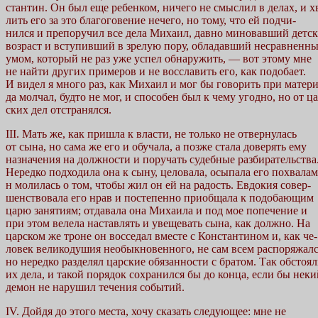
стантин. Он был еще ребенком, ничего не смыслил в делах, и х
лить его за это благоговение нечего, но тому, что ей подчи-
нился и препоручил все дела Михаил, давно миновавший детс
возраст и вступивший в зрелую пору, обладавший несравненн
умом, который не раз уже успел обнаружить, — вот этому мне
не найти других примеров и не восславить его, как подобает.
И видел я много раз, как Михаил и мог бы говорить при матери
да молчал, будто не мог, и способен был к чему угодно, но от ца
ских дел отстранялся.
III. Мать же, как пришла к власти, не только не отвернулась
от сына, но сама же его и обучала, а позже стала доверять ему
назначения на должности и поручать судебные разбирательства
Нередко подходила она к сыну, целовала, осыпала его похвала
н молилась о том, чтобы жил он ей на радость. Евдокия совер-
шенствовала его нрав и постепенно приобщала к подобающим
царю занятиям; отдавала она Михаила и под мое попечение и
при этом велела наставлять и увещевать сына, как должно. На
царском же троне он восседал вместе с Константином и, как че-
ловек великодушия необыкновенного, не сам всем распоряжалс
но нередко разделял царские обязанности с братом. Так обстоя
их дела, и такой порядок сохранился бы до конца, если бы неки
демон не нарушил течения событий.
IV. Дойдя до этого места, хочу сказать следующее: мне не