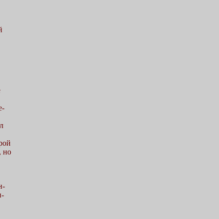
й
е
е-
л
рой
, но
н-
и-