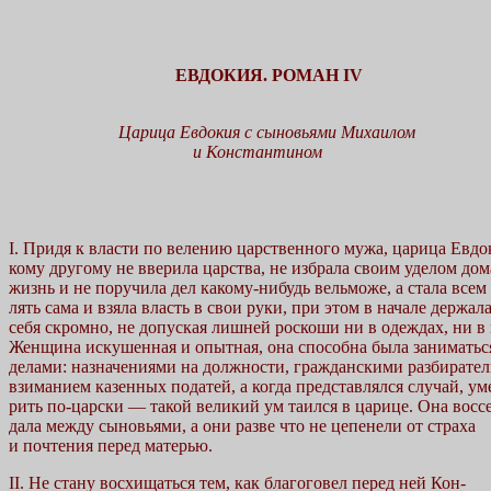
ЕВДОКИЯ. РОМАН IV
Царица Евдокия с сыновьями Михаилом
и Константином
I. Придя к власти по велению царственного мужа, царица Евдо
кому другому не вверила царства, не избрала своим уделом д
жизнь и не поручила дел какому-нибудь вельможе, а стала всем 
лять сама и взяла власть в свои руки, при этом в начале держал
себя скромно, не допуская лишней роскоши ни в одеждах, ни в
Женщина искушенная и опытная, она способна была занимать
делами: назначениями на должности, гражданскими разбирател
взиманием казенных податей, а когда представлялся случай, уме
рить по-царски — такой великий ум таился в царице. Она воссе
дала между сыновьями, а они разве что не цепенели от страха
и почтения перед матерью.
II. Не стану восхищаться тем, как благоговел перед ней Кон-