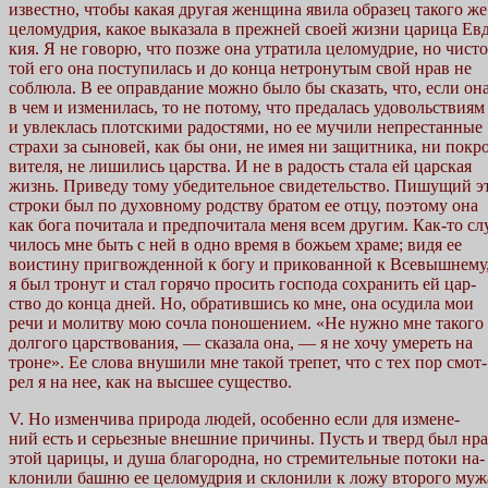
известно, чтобы какая другая женщина явила образец такого же
целомудрия, какое выказала в прежней своей жизни царица Ев
кия. Я не говорю, что позже она утратила целомудрие, но чисто
той его она поступилась и до конца нетронутым свой нрав не
соблюла. В ее оправдание можно было бы сказать, что, если он
в чем и изменилась, то не потому, что предалась удовольствиям
и увлеклась плотскими радостями, но ее мучили непрестанные
страхи за сыновей, как бы они, не имея ни защитника, ни покро
вителя, не лишились царства. И не в радость стала ей царская
жизнь. Приведу тому убедительное свидетельство. Пишущий э
строки был по духовному родству братом ее отцу, поэтому она
как бога почитала и предпочитала меня всем другим. Как-то сл
чилось мне быть с ней в одно время в божьем храме; видя ее
воистину пригвожденной к богу и прикованной к Всевышнему
я был тронут и стал горячо просить господа сохранить ей цар-
ство до конца дней. Но, обратившись ко мне, она осудила мои
речи и молитву мою сочла поношением. «Не нужно мне такого
долгого царствования, — сказала она, — я не хочу умереть на
троне». Ее слова внушили мне такой трепет, что с тех пор смот-
рел я на нее, как на высшее существо.
V. Но изменчива природа людей, особенно если для измене-
ний есть и серьезные внешние причины. Пусть и тверд был нр
этой царицы, и душа благородна, но стремительные потоки на-
клонили башню ее целомудрия и склонили к ложу второго муж